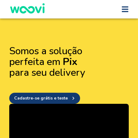
Somos a solução
perfeita em
Pix
para seu delivery
Cadastre-se grátis e teste