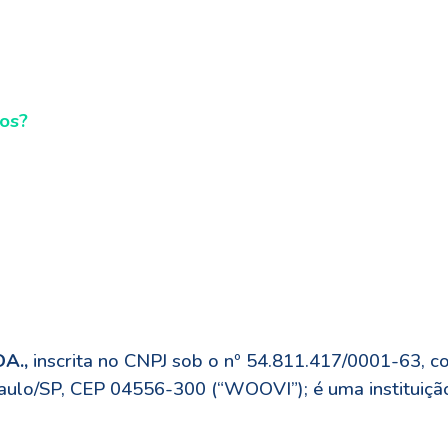
dos?
A.,
inscrita no CNPJ sob o nº 54.811.417/0001-63, 
 Paulo/SP, CEP 04556-300 (“WOOVI”); é uma instituiç