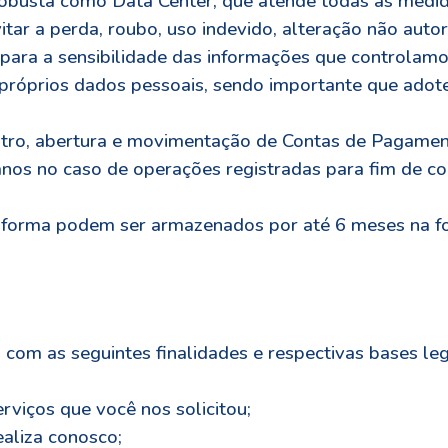
robusta como Data Center, que atende todas as medi
tar a perda, roubo, uso indevido, alteração não aut
para a sensibilidade das informações que controlam
 próprios dados pessoais, sendo importante que adot
ro, abertura e movimentação de Contas de Pagament
anos no caso de operações registradas para fim de con
aforma podem ser armazenados por até 6 meses na for
om as seguintes finalidades e respectivas bases leg
rviços que você nos solicitou;
aliza conosco;