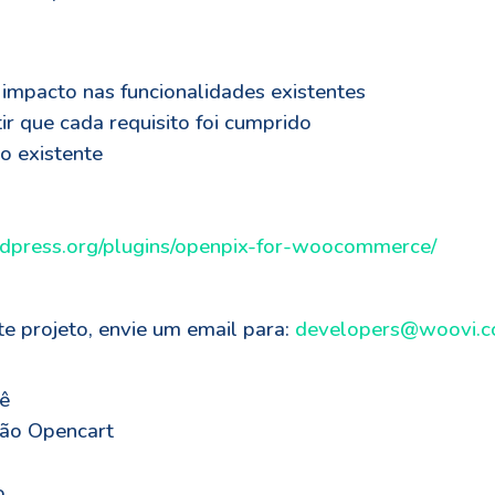
impacto nas funcionalidades existentes
ir que cada requisito foi cumprido
o existente
rdpress.org/plugins/openpix-for-woocommerce/
te projeto, envie um email para:
developers@woovi.
ê
ção Opencart
o