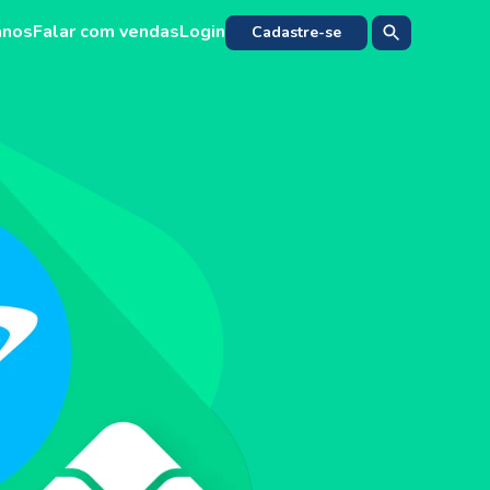
anos
Falar com vendas
Login
Cadastre-se